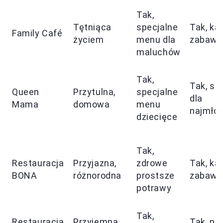
Tak,
Tętniąca
specjalne
Tak, ką
Family Café
życiem
menu dla
zabaw
maluchów
Tak,
Tak, st
Queen
Przytulna,
specjalne
dla
Mama
domowa
menu
najmło
dziecięce
Tak,
Restauracja
Przyjazna,
zdrowe
Tak, ką
BONA
różnorodna
prostsze
zabaw
potrawy
Tak,
Restauracja
Przyjemna,
Tak, pl