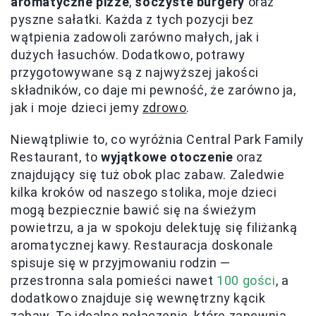
aromatyczne pizze
,
soczyste burgery
oraz
pyszne sałatki. Każda z tych pozycji bez
wątpienia zadowoli zarówno małych, jak i
dużych łasuchów. Dodatkowo, potrawy
przygotowywane są z najwyższej jakości
składników, co daje mi pewność, że zarówno ja,
jak i moje dzieci jemy
zdrowo
.
Niewątpliwie to, co wyróżnia Central Park Family
Restaurant, to
wyjątkowe otoczenie
oraz
znajdujący się tuż obok plac zabaw. Zaledwie
kilka kroków od naszego stolika, moje dzieci
mogą bezpiecznie bawić się na świeżym
powietrzu, a ja w spokoju delektuję się filiżanką
aromatycznej kawy. Restauracja doskonale
spisuje się w przyjmowaniu rodzin —
przestronna sala pomieści nawet
100 gości
, a
dodatkowo znajduje się wewnętrzny kącik
zabaw. To idealne połączenie, które zapewnia