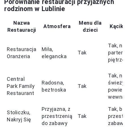
Porównanie restauracji przyjaznych
rodzinom w Lublinie
Nazwa
Menu dla
Atmosfera
Kącik 
Restauracji
dzieci
Tak, na
Restauracja
Miła,
Tak
parterze
Oranżeria
elegancka
piętrze
Tak, na
Central
Radosna,
świeży
Park Family
Tak
beztroska
powietr
Restaurant
wewnąt
Przyjazna, z
Tak, bo
Stoliczku,
przestrzenią
Tak
przestr
Nakryj Się
do zabawy
zabawy