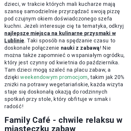
dzieci, w trakcie których mali kucharze mają
szansę samodzielnie przyrządzać swoją pizzę
pod czujnym okiem doświadczonego szefa
kuchni. Jeżeli interesuje cię ta tematyka, odkryj
najlepsze miejsca na kulinarne przysmaki w
Lublinie
. Taki sposób na spędzanie czasu to
doskonałe połączenie
nauki z zabawą
! Nie
można także zapomnieć o wspaniałym ogródku,
który jest czynny od kwietnia do października.
Tam dzieci mogą szaleć na placu zabaw, a
dzięki
weekendowym promocjom
, takim jak 20%
zniżki na potrawy wegetariańskie, każda wizyta
staje się doskonałą okazją do rodzinnych
spotkań przy stole, który obfituje w smak i
radość!
Family Café - chwile relaksu w
miasteczku zabaw