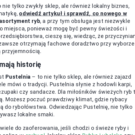
o nie tylko zwykły sklep, ale również lokalny biznes,
ematykę,
odwiedź artykuł i sprawdź, co nowego w
asortyment ryb
, a przy tym obsługa jest niezwykle
o miejsca, ponieważ mogę być pewny świeżości i
przedsiębiorstwa, cieszę się, wiedząc, że przyczyni
ci zawsze otrzymają fachowe doradztwo przy wyborze
ą przyjemnością.
mają historię
st
Pustelnia
– to nie tylko sklep, ale również zajazd
ele mówi o tradycji. Pustelnia słynie z hodowli karpi,
czupaki czy sandacze. Dla miłośników świeżych ryb 
cią. Możesz poczuć prawdziwy klimat, gdzie rybacy
sją do rybołówstwa. Odwiedzając Pustelnię, nie tylko
rywasz lokalne smaki.
ele do zaoferowania, jeśli chodzi o świeże ryby i