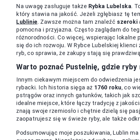
Na uwagę zasługuje także
Rybka Lubelska
. T
który stawia na jakość. Jeżeli zgłębiasz tę t
Lublinie
. Zawsze można tam znaleźć
szeroki 
pomocna i przyjazna. Często zaglądam do teg
różnorodności. Co więcej, wspierając lokalne 
się do ich rozwoju. W Rybce Lubelskiej klien
ryb, co sprawia, że zakupy stają się prawdziw
Warto poznać Pustelnię, gdzie ryby 
Innym ciekawym miejscem do odwiedzenia je
rybacki. Ich historia sięga aż
1760 roku
, co wi
pstrągów oraz innych gatunków, takich jak sz
idealne miejsce, które łączy tradycję z jakoś
znają swoje rzemiosło i chętnie dzielą się pa
zaopatrujesz się w świeże ryby, ale także odk
Podsumowując moje poszukiwania, Lublin ma wi