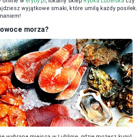
y online w
eryby.pl
, lokalny sklep
Rybka Lubelska
czy
jdziesz wyjątkowe smaki, które umilą każdy posiłek
onaniem!
 i owoce morza?
e wybrane miejsca w Lublinie, gdzie możesz kupić