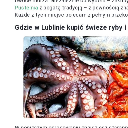
owoce morza. Niezależnie od wyboru – zakup
Pustelnia
z bogatą tradycją – z pewnością zna
Każde z tych miejsc polecam z pełnym przek
Gdzie w Lublinie kupić świeże ryby
W poniższym opracowaniu znajdziesz staranni