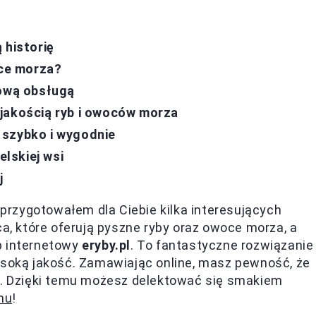
 historię
oce morza?
kową obsługą
 jakością ryb i owoców morza
 szybko i wygodnie
elskiej wsi
j
o przygotowałem dla Ciebie kilka interesujących
ca, które oferują pyszne ryby oraz owoce morza, a
p internetowy
eryby.pl
. To fantastyczne rozwiązanie
ysoką jakość. Zamawiając online, masz pewność, że
wi. Dzięki temu możesz delektować się smakiem
mu
!