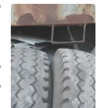
ą
e
h