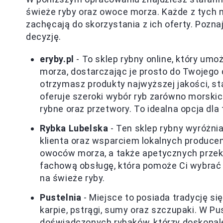
świeże ryby oraz owoce morza. Każde z tych m
zachęcają do skorzystania z ich oferty. Pozna
decyzję.
eryby.pl
- To sklep rybny online, który um
morza, dostarczając je prosto do Twojego 
otrzymasz produkty najwyższej jakości, st
oferuje szeroki wybór ryb zarówno morskic
rybne oraz przetwory. To idealna opcja dla
Rybka Lubelska
- Ten sklep rybny wyróżni
klienta oraz wsparciem lokalnych produce
owoców morza, a także apetycznych przeką
fachową obsługę, która pomoże Ci wybrać 
na świeże ryby.
Pustelnia
- Miejsce to posiada tradycję się
karpie, pstrągi, sumy oraz szczupaki. W P
doświadczonych rybaków, którzy doskonal