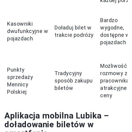
każdej porz
Bardzo
Kasowniki
Doładuj bilet w
wygodne,
dwufunkcyjne w
trakcie podróży
dostępne w
pojazdach
pojazdach
Możliwość
Punkty
Tradycyjny
rozmowy z
sprzedaży
sposób zakupu
pracownikam
Mennicy
biletów
atrakcyjne
Polskiej
ceny
Aplikacja mobilna Lubika –
doładowanie biletów w