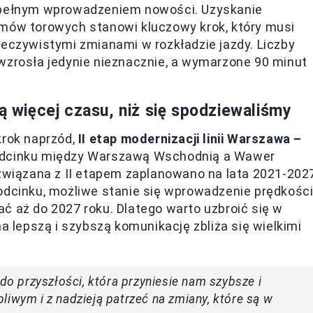
 pełnym wprowadzeniem nowości. Uzyskanie
emów torowych stanowi kluczowy krok, który musi
zeczywistymi zmianami w rozkładzie jazdy. Liczby
wzrosła jedynie nieznacznie, a wymarzone 90 minut
ą więcej czasu, niż się spodziewaliśmy
krok naprzód,
II etap modernizacji linii Warszawa –
 odcinku między Warszawą Wschodnią a Wawer
 związana z II etapem zaplanowano na lata 2021-202
odcinku, możliwe stanie się wprowadzenie prędkośc
ć aż do 2027 roku. Dlatego warto uzbroić się w
na lepszą i szybszą komunikację zbliża się wielkimi
 do przyszłości, która przyniesie nam szybsze i
liwym i z nadzieją patrzeć na zmiany, które są w