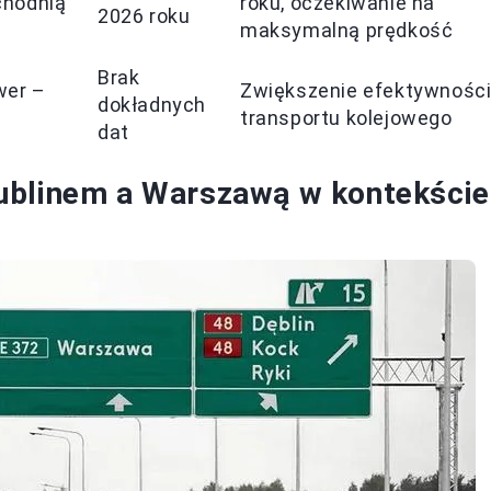
chodnią
roku, oczekiwanie na
2026 roku
maksymalną prędkość
Brak
wer –
Zwiększenie efektywnośc
dokładnych
transportu kolejowego
dat
ublinem a Warszawą w kontekście