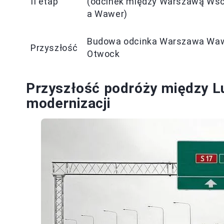
II etap
(odcinek między Warszawą Ws
a Wawer)
Budowa odcinka Warszawa Wa
Przyszłość
Otwock
Przyszłość podróży między L
modernizacji