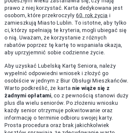
podeszłym wieku zastanawia się, czy mają
prawo z niej korzystać. Karta dedykowana jest
osobom, które przekroczyły
60. rok życia
i
zamieszkują Miasto Lublin. To istotne, aby tylko
ci, którzy spełniają te kryteria, mogli ubiegać się
o nią. Uważam, że korzystanie z różnych
rabatów poprzez tę kartę to wspaniała okazja,
aby uprzyjemnić sobie codzienne życie.
Aby uzyskać Lubelską Kartę Seniora, należy
wypełnić odpowiedni wniosek i złożyć go
osobiście w jednym z Biur Obsługi Mieszkańców.
Warto podkreślić, że karta
nie wiąże się z
żadnymi opłatami
, co z pewnością stanowi duży
plus dla wielu seniorów. Po złożeniu wniosku
każdy senior otrzymuje pokwitowanie oraz
informację o terminie odbioru swojej karty.
Prosta procedura oraz brak jakichkolwiek
kosztów sprawiają, że zdecydowanie warto