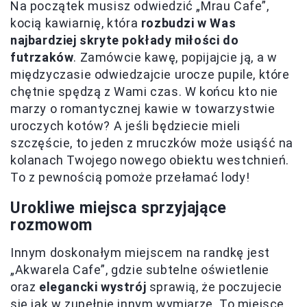
Na początek musisz odwiedzić „Mrau Cafe”,
kocią kawiarnię, która
rozbudzi w Was
najbardziej skryte pokłady miłości do
futrzaków
. Zamówcie kawę, popijajcie ją, a w
międzyczasie odwiedzajcie urocze pupile, które
chętnie spędzą z Wami czas. W końcu kto nie
marzy o romantycznej kawie w towarzystwie
uroczych kotów? A jeśli będziecie mieli
szczęście, to jeden z mruczków może usiąść na
kolanach Twojego nowego obiektu westchnień.
To z pewnością pomoże przełamać lody!
Urokliwe miejsca sprzyjające
rozmowom
Innym doskonałym miejscem na randkę jest
„Akwarela Cafe”, gdzie subtelne oświetlenie
oraz
elegancki wystrój
sprawią, że poczujecie
się jak w zupełnie innym wymiarze. To miejsce