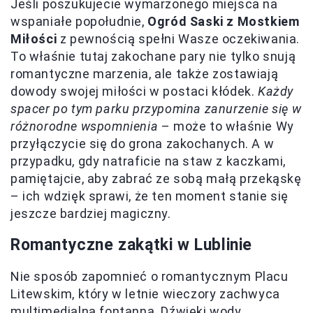
Jeśli poszukujecie wymarzonego miejsca na
wspaniałe popołudnie,
Ogród Saski z Mostkiem
Miłości
z pewnością spełni Wasze oczekiwania.
To właśnie tutaj zakochane pary nie tylko snują
romantyczne marzenia, ale także zostawiają
dowody swojej miłości w postaci kłódek.
Każdy
spacer po tym parku przypomina zanurzenie się w
różnorodne wspomnienia
– może to właśnie Wy
przyłączycie się do grona zakochanych. A w
przypadku, gdy natraficie na staw z kaczkami,
pamiętajcie, aby zabrać ze sobą małą przekąskę
– ich wdzięk sprawi, że ten moment stanie się
jeszcze bardziej magiczny.
Romantyczne zakątki w Lublinie
Nie sposób zapomnieć o romantycznym Placu
Litewskim, który w letnie wieczory zachwyca
multimedialną fontanną. Dźwięki wody,