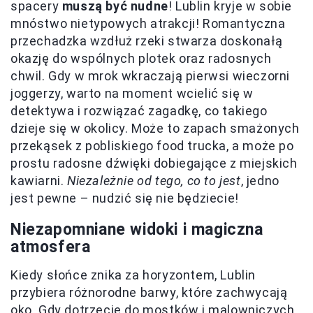
spacery
muszą być nudne
! Lublin kryje w sobie
mnóstwo nietypowych atrakcji! Romantyczna
przechadzka wzdłuż rzeki stwarza doskonałą
okazję do wspólnych plotek oraz radosnych
chwil. Gdy w mrok wkraczają pierwsi wieczorni
joggerzy, warto na moment wcielić się w
detektywa i rozwiązać zagadkę, co takiego
dzieje się w okolicy. Może to zapach smażonych
przekąsek z pobliskiego food trucka, a może po
prostu radosne dźwięki dobiegające z miejskich
kawiarni.
Niezależnie od tego, co to jest
, jedno
jest pewne – nudzić się nie będziecie!
Niezapomniane widoki
i magiczna
atmosfera
Kiedy słońce znika za horyzontem, Lublin
przybiera różnorodne barwy, które zachwycają
oko. Gdy dotrzecie do mostków i malowniczych