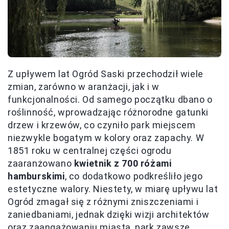
Z upływem lat Ogród Saski przechodził wiele
zmian, zarówno w aranżacji, jak i w
funkcjonalności. Od samego początku dbano o
roślinność, wprowadzając różnorodne gatunki
drzew i krzewów, co czyniło park miejscem
niezwykle bogatym w kolory oraz zapachy. W
1851 roku w centralnej części ogrodu
zaaranżowano
kwietnik z 700 różami
hamburskimi
, co dodatkowo podkreśliło jego
estetyczne walory. Niestety, w miarę upływu lat
Ogród zmagał się z różnymi zniszczeniami i
zaniedbaniami, jednak dzięki wizji architektów
oraz zaangażowaniu miasta, park zawsze