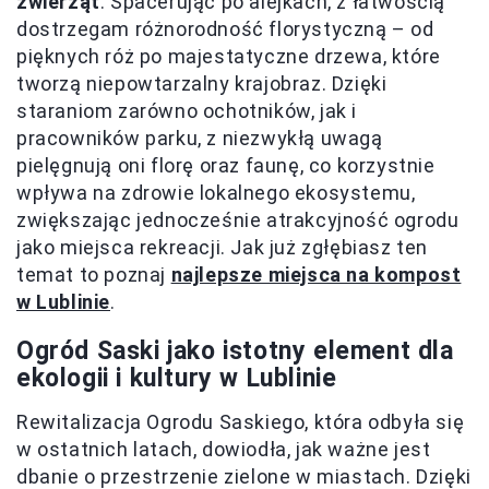
zwierząt
. Spacerując po alejkach, z łatwością
dostrzegam różnorodność florystyczną – od
pięknych róż po majestatyczne drzewa, które
tworzą niepowtarzalny krajobraz. Dzięki
staraniom zarówno ochotników, jak i
pracowników parku, z niezwykłą uwagą
pielęgnują oni florę oraz faunę, co korzystnie
wpływa na zdrowie lokalnego ekosystemu,
zwiększając jednocześnie atrakcyjność ogrodu
jako miejsca rekreacji. Jak już zgłębiasz ten
temat to poznaj
najlepsze miejsca na kompost
w Lublinie
.
Ogród Saski jako istotny element dla
ekologii i kultury w Lublinie
Rewitalizacja Ogrodu Saskiego, która odbyła się
w ostatnich latach, dowiodła, jak ważne jest
dbanie o przestrzenie zielone w miastach. Dzięki