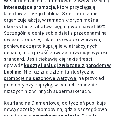
W Kauflandzie na Diamentowej zawsze czekają
interesujące promocje
, które przyciągają
klientów z całego Lublina. Sklep regularnie
organizuje akcje, w ramach których można
skorzystać z rabatów sięgających nawet
50%
.
Szczególnie cenię sobie dział z przecenami na
świeże produkty, takie jak owoce i warzywa,
ponieważ często kupuję je w atrakcyjnych
cenach, a ich jakość zawsze utrzymuje wysoki
standard. Jeśli ciekawią cię takie treści,
sprawdź
koszty i usługi związane z porodem w
Lublinie
.
Nie raz znalazłem fantastyczne
promocje na sezonowe warzywa
, na przykład
pomidory czy paprykę, w cenach znacznie
niższych niż w innych supermarketach.
Kaufland na Diamentowej co tydzień publikuje
nową gazetkę promocyjną, gdzie szczegółowo
przedstawia
najciekawsze oferty
. Często