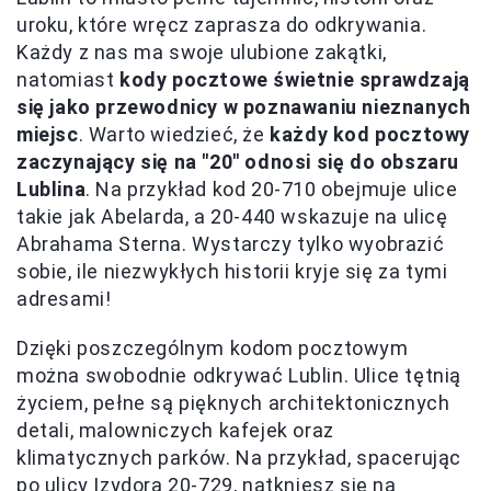
uroku, które wręcz zaprasza do odkrywania.
Każdy z nas ma swoje ulubione zakątki,
natomiast
kody pocztowe świetnie sprawdzają
się jako przewodnicy w poznawaniu nieznanych
miejsc
. Warto wiedzieć, że
każdy kod pocztowy
zaczynający się na "20" odnosi się do obszaru
Lublina
. Na przykład kod 20-710 obejmuje ulice
takie jak Abelarda, a 20-440 wskazuje na ulicę
Abrahama Sterna. Wystarczy tylko wyobrazić
sobie, ile niezwykłych historii kryje się za tymi
adresami!
Dzięki poszczególnym kodom pocztowym
można swobodnie odkrywać Lublin. Ulice tętnią
życiem, pełne są pięknych architektonicznych
detali, malowniczych kafejek oraz
klimatycznych parków. Na przykład, spacerując
po ulicy Izydora 20-729, natkniesz się na