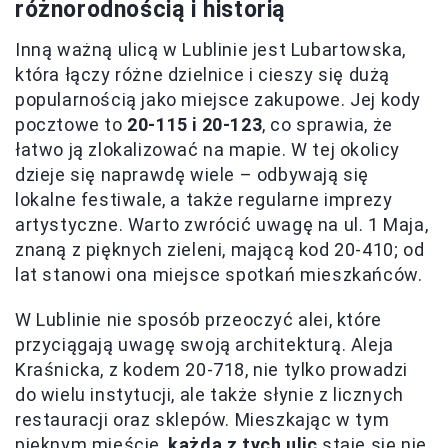
różnorodnością i historią
Inną ważną ulicą w Lublinie jest Lubartowska,
która łączy różne dzielnice i cieszy się dużą
popularnością jako miejsce zakupowe. Jej kody
pocztowe to
20-115 i 20-123
, co sprawia, że
łatwo ją zlokalizować na mapie. W tej okolicy
dzieje się naprawdę wiele – odbywają się
lokalne festiwale, a także regularne imprezy
artystyczne. Warto zwrócić uwagę na ul. 1 Maja,
znaną z pięknych zieleni, mającą kod 20-410; od
lat stanowi ona miejsce spotkań mieszkańców.
W Lublinie nie sposób przeoczyć alei, które
przyciągają uwagę swoją architekturą. Aleja
Kraśnicka, z kodem 20-718, nie tylko prowadzi
do wielu instytucji, ale także słynie z licznych
restauracji oraz sklepów. Mieszkając w tym
pięknym mieście,
każda z tych ulic
staje się nie