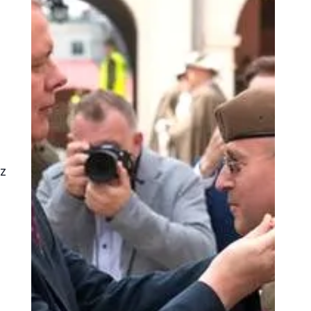
i
sz
u