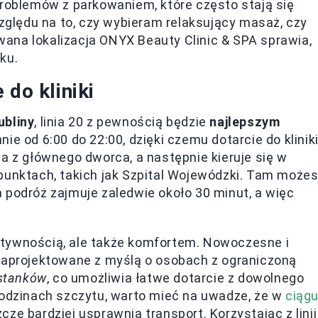
problemów z parkowaniem, które często stają się
ględu na to, czy wybieram relaksujący masaż, czy
ana lokalizacja ONYX Beauty Clinic & SPA sprawia,
ku.
 do kliniki
ubliny
, linia 20 z pewnością będzie
najlepszym
nie od 6:00 do 22:00, dzięki czemu dotarcie do klinik
a z głównego dworca, a następnie kieruje się w
punktach, takich jak Szpital Wojewódzki. Tam może
 podróż zajmuje zaledwie około 30 minut, a więc
fektywnością, ale także komfortem. Nowoczesne i
 zaprojektowane z myślą o osobach z ograniczoną
stanków
, co umożliwia łatwe dotarcie z dowolnego
godzinach szczytu, warto mieć na uwadze, że w
ciąg
szcze bardziej usprawnia transport. Korzystając z linii