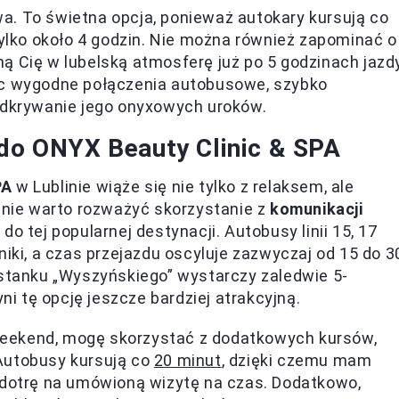
a. To świetna opcja, ponieważ autokary kursują co
tylko około 4 godzin. Nie można również zapominać o
ą Cię w lubelską atmosferę już po 5 godzinach jazd
ąc wygodne połączenia autobusowe, szybko
 odkrywanie jego onyxowych uroków.
 do ONYX Beauty Clinic & SPA
PA
w Lublinie wiąże się nie tylko z relaksem, ale
nie warto rozważyć skorzystanie z
komunikacji
o tej popularnej destynacji. Autobusy linii 15, 17
niki, a czas przejazdu oscyluje zazwyczaj od 15 do 3
ystanku „Wyszyńskiego” wystarczy zaledwie 5-
yni tę opcję jeszcze bardziej atrakcyjną.
eekend, mogę skorzystać z dodatkowych kursów,
Autobusy kursują co
20 minut
, dzięki czemu mam
, dotrę na umówioną wizytę na czas. Dodatkowo,