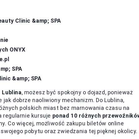
eauty Clinic &amp; SPA
inie
cych ONYX
e.pl
amp; SPA
inic &amp; SPA
 Lublina
, możesz być spokojny o dojazd, ponieważ
e jak dobrze naoliwiony mechanizm. Do Lublina,
 różnych polskich miast bez marnowania czasu na
a regularnie kursuje
ponad 10 różnych przewoźnikó
iny. Co więcej, możliwość zakupu biletów online
swojego pobytu oraz zwiedzania tej pięknej okolicy.