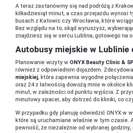
A teraz zastanówmy się nad podróżą z Krakow
kilkadziesiąt minut, a czas przejazdu wynosi 
busach z Katowic czy Wrocławia, które wciągn
Bez względu na to, skąd wyruszysz, wybieraj
znajdziesz się w sercu Lublina, gotowego na
Autobusy miejskie w Lublinie
Planowanie wizyty w
ONYX Beauty Clinic & S
również z odpowiednim dojazdem. Zdecydowa
miejskiej
, która zapewnia wygodne połączenia d
oraz 24 z łatwością dowożą mnie w okolice kli
minut, w zależności od punktu wyjścia. Z prz
minutowy spacer, aby dotrzeć do kliniki, co cz
W przypadku gdy planuję odwiedzić ONYX w w
które są uruchamiane właśnie w tym czasie. 
pewność, że niezależnie od wybranej godziny