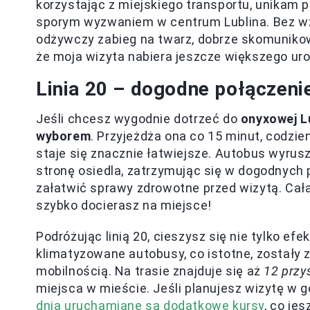
korzystając z miejskiego transportu, unikam 
sporym wyzwaniem w centrum Lublina. Bez wz
odżywczy zabieg na twarz, dobrze skomunikow
że moja wizyta nabiera jeszcze większego uro
Linia 20 – dogodne połączenie
Jeśli chcesz wygodnie dotrzeć do
onyxowej L
wyborem
. Przyjeżdża ona co 15 minut, codzien
staje się znacznie łatwiejsze. Autobus wyrusz
stronę osiedla, zatrzymując się w dogodnych 
załatwić sprawy zdrowotne przed wizytą. Cała
szybko docierasz na miejsce!
Podróżując linią 20, cieszysz się nie tylko e
klimatyzowane autobusy, co istotne, zostały
mobilnością. Na trasie znajduje się aż
12 przy
miejsca w mieście. Jeśli planujesz wizytę w 
dnia uruchamiane są dodatkowe kursy
, co je