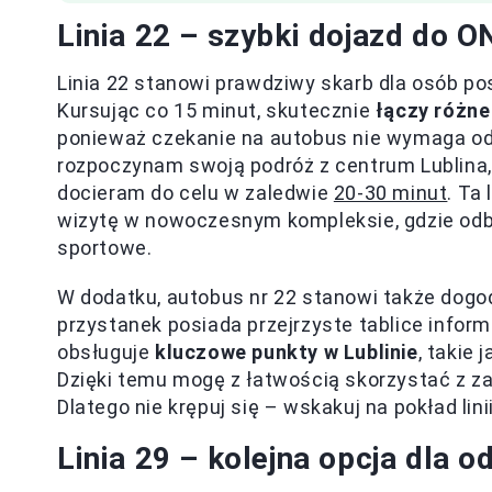
Linia 22 – szybki dojazd do O
Linia 22 stanowi prawdziwy skarb dla osób p
Kursując co 15 minut, skutecznie
łączy różne
ponieważ czekanie na autobus nie wymaga ode
rozpoczynam swoją podróż z centrum Lublina, 
docieram do celu w zaledwie
20-30 minut
. Ta
wizytę w nowoczesnym kompleksie, gdzie odby
sportowe.
W dodatku, autobus nr 22 stanowi także dogo
przystanek posiada przejrzyste tablice informa
obsługuje
kluczowe punkty w Lublinie
, takie
Dzięki temu mogę z łatwością skorzystać z z
Dlatego nie krępuj się – wskakuj na pokład li
Linia 29 – kolejna opcja dla