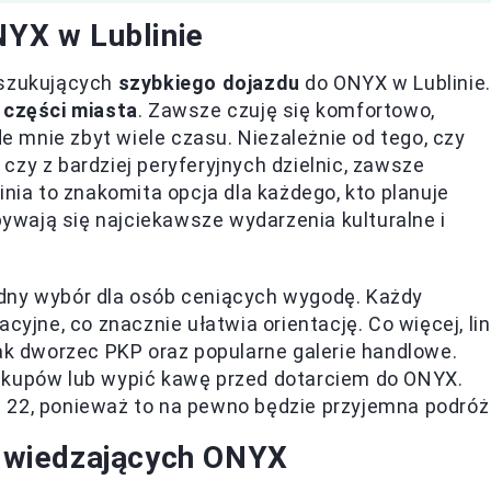
NYX w Lublinie
oszukujących
szybkiego dojazdu
do ONYX w Lublinie.
 części miasta
. Zawsze czuję się komfortowo,
 mnie zbyt wiele czasu. Niezależnie od tego, czy
czy z bardziej peryferyjnych dzielnic, zawsze
 linia to znakomita opcja dla każdego, kto planuje
wają się najciekawsze wydarzenia kulturalne i
dny wybór dla osób ceniących wygodę. Każdy
cyjne, co znacznie ułatwia orientację. Co więcej, lin
 jak dworzec PKP oraz popularne galerie handlowe.
akupów lub wypić kawę przed dotarciem do ONYX.
nii 22, ponieważ to na pewno będzie przyjemna podróż
 odwiedzających ONYX