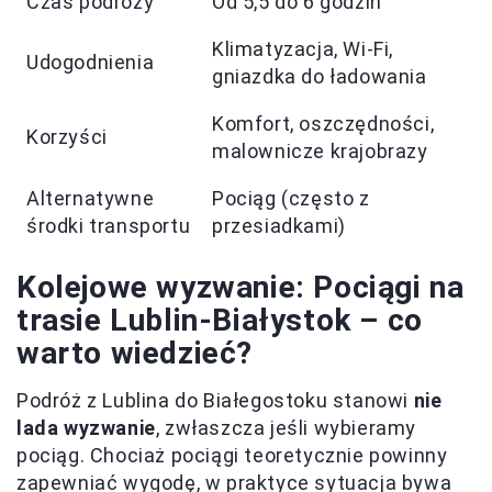
Czas podróży
Od 5,5 do 6 godzin
Klimatyzacja, Wi-Fi,
Udogodnienia
gniazdka do ładowania
Komfort, oszczędności,
Korzyści
malownicze krajobrazy
Alternatywne
Pociąg (często z
środki transportu
przesiadkami)
Kolejowe wyzwanie: Pociągi na
trasie Lublin-Białystok – co
warto wiedzieć?
Podróż z Lublina do Białegostoku stanowi
nie
lada wyzwanie
, zwłaszcza jeśli wybieramy
pociąg. Chociaż pociągi teoretycznie powinny
zapewniać wygodę, w praktyce sytuacja bywa