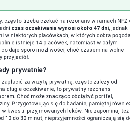
y, często trzeba czekać na rezonans w ramach NFZ
redni
czas oczekiwania wynosi około 47 dni
, jednak
ami w niektórych placówkach, w których dobra pogod
Lublinie istnieje 14 placówek, natomiast w całym
, co daje sporo możliwości, choć czasem na wolne
 przyjaciół.
iedy prywatnie?
y zapłacić za wizytę prywatną, często zależy od
 na długie oczekiwanie, to prywatny rezonans
borem. Choć może znacząco obciążyć portfel,
iny. Przygotowując się do badania, pamiętaj równie
m w kwestii przyjmowanych leków. Nie zapominaj też
 10 do 30 minut, nieprzyjemności ograniczają się d