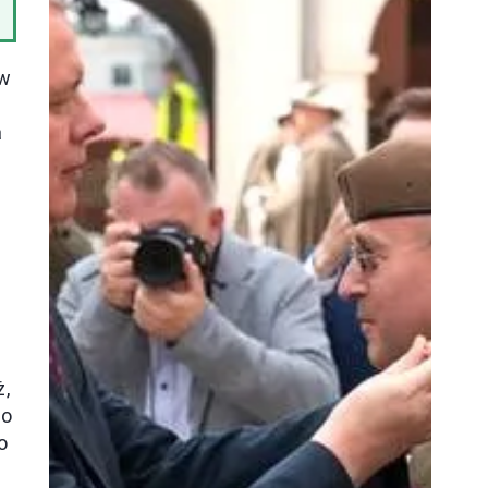
 w
a
ż,
 o
o