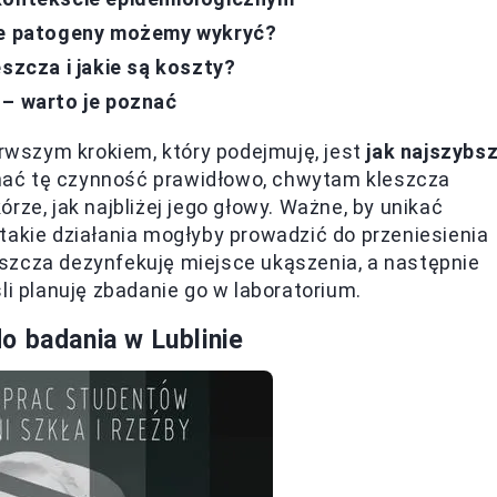
kie patogeny możemy wykryć?
szcza i jakie są koszty?
 – warto je poznać
erwszym krokiem, który podejmuję, jest
jak najszybs
nać tę czynność prawidłowo, chwytam kleszcza
rze, jak najbliżej jego głowy. Ważne, by unikać
takie działania mogłyby prowadzić do przeniesienia
szcza dezynfekuję miejsce ukąszenia, a następnie
śli planuję zbadanie go w laboratorium.
o badania w Lublinie