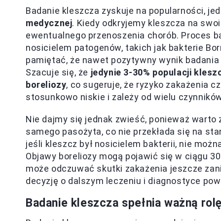
Badanie kleszcza zyskuje na popularności, 
medycznej
. Kiedy odkryjemy kleszcza na swoi
ewentualnego przenoszenia chorób. Proces ba
nosicielem patogenów, takich jak bakterie Borr
pamiętać, że nawet pozytywny wynik badania 
Szacuje się, że
jedynie 3-30% populacji kles
boreliozy
, co sugeruje, że ryzyko zakażenia 
stosunkowo niskie i zależy od wielu czynników
Nie dajmy się jednak zwieść, ponieważ warto 
samego pasożyta, co nie przekłada się na st
jeśli kleszcz był nosicielem bakterii, nie moż
Objawy boreliozy mogą pojawić się w ciągu 30
może odczuwać skutki zakażenia jeszcze zan
decyzję o dalszym leczeniu i diagnostyce p
Badanie kleszcza spełnia ważną rol