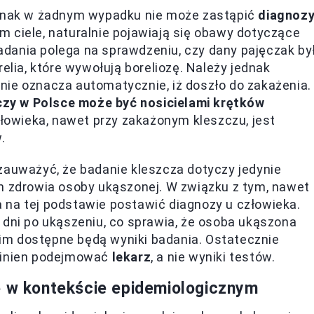
jednak w żadnym wypadku nie może zastąpić
diagnoz
m ciele, naturalnie pojawiają się obawy dotyczące
dania polega na sprawdzeniu, czy dany pajęczak by
elia, które wywołują boreliozę. Należy jednak
nie oznacza automatycznie, iż doszło do zakażenia.
zczy w Polsce może być nosicielami krętków
człowieka, nawet przy zakażonym kleszczu, jest
.
zauważyć, że badanie kleszcza dotyczy jedynie
an zdrowia osoby ukąszonej. W związku z tym, nawet
na na tej podstawie postawić diagnozy u człowieka.
 dni po ukąszeniu, co sprawia, że osoba ukąszona
im dostępne będą wyniki badania. Ostatecznie
owinien podejmować
lekarz
, a nie wyniki testów.
ę w kontekście epidemiologicznym