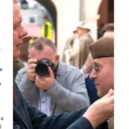
W
e
ie
o
la
j