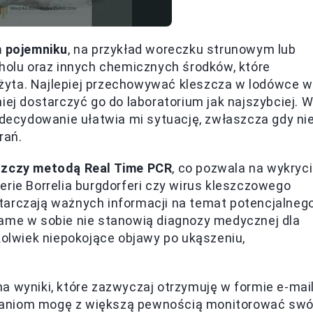
 pojemniku
, na przykład woreczku strunowym lub
oholu oraz innych chemicznych środków, które
żyta. Najlepiej przechowywać kleszcza w lodówce w
iej dostarczyć go do laboratorium jak najszybciej. 
 zdecydowanie ułatwia mi sytuację, zwłaszcza gdy ni
rań.
eszczy metodą Real Time PCR
, co pozwala na wykryc
erie Borrelia burgdorferi czy wirus kleszczowego
tarczają ważnych informacji na temat potencjalneg
same w sobie nie stanowią diagnozy medycznej dla
kolwiek niepokojące objawy po ukąszeniu,
a wyniki, które zazwyczaj otrzymuję w formie e-mai
ziałaniom mogę z większą pewnością monitorować swó