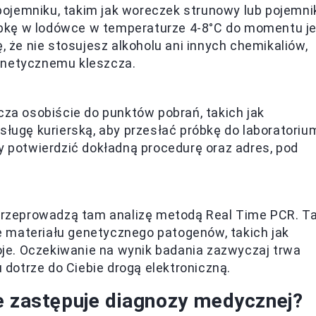
ojemniku, takim jak woreczek strunowy lub pojemni
bkę w lodówce w temperaturze 4-8°C do momentu je
, że nie stosujesz alkoholu ani innych chemikaliów,
enetycznemu kleszcza.
cza osobiście do punktów pobrań, takich jak
sługę kurierską, aby przesłać próbkę do laboratoriu
y potwierdzić dokładną procedurę oraz adres, pod
 przeprowadzą tam analizę metodą Real Time PCR. T
 materiału genetycznego patogenów, takich jak
roje. Oczekiwanie na wynik badania zazwyczaj trwa
u dotrze do Ciebie drogą elektroniczną.
e zastępuje diagnozy medycznej?