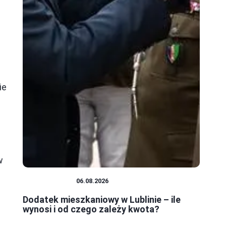
ie
w
MIESZKANIA
06.08.2026
Dodatek mieszkaniowy w Lublinie – ile
wynosi i od czego zależy kwota?