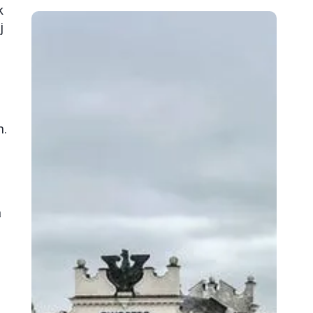
k
j
m.
a