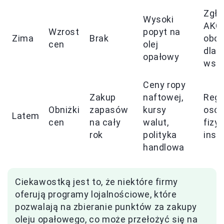
Zgło
Wysoki
AKC
Wzrost
popyt na
Zima
Brak
obo
cen
olej
dla
opałowy
wszy
Ceny ropy
Zakup
naftowej,
Regu
Obniżki
zapasów
kursy
osó
Latem
cen
na cały
walut,
fizy
rok
polityka
insty
handlowa
Ciekawostką jest to, że niektóre firmy
oferują programy lojalnościowe, które
pozwalają na zbieranie punktów za zakupy
oleju opałowego, co może przełożyć się na