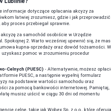
 Lublinie?
e informacje dotyczące opłacania akcyzy za
wkom łatwiej zrozumiesz, gdzie i jak przeprowadzić
ć, aby proces przebiegał sprawnie.
 akcyzę za samochód osobiście w Urzędzie
 ul. Spokojnej 2. Warto wcześniej upewnić się, że ma
k umowa kupna-sprzedaży oraz dowód tożsamości. 
i uzyskasz pomoc w zrozumieniu procedur
owo-Celnych (PUESC)
- Alternatywnie, możesz opłaci
platformie PUESC, a następnie wypełnij formularz
kcyzy na podstawie wartości samochodu oraz
ości za pomocą bankowości internetowej. Pamiętaj,
apłatę musisz uiścić w ciągu 30 dni od momentu
gencje celne, takie jak Wobex Sp. z o.o., które oferuj