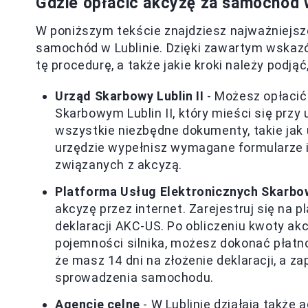
Gdzie opłacić akcyzę za samochód w
W poniższym tekście znajdziesz najważniejsz
samochód w Lublinie. Dzięki zawartym wskazó
tę procedurę, a także jakie kroki należy podją
Urząd Skarbowy Lublin II
- Możesz opłacić
Skarbowym Lublin II, który mieści się przy
wszystkie niezbędne dokumenty, takie ja
urzędzie wypełnisz wymagane formularze 
związanych z akcyzą.
Platforma Usług Elektronicznych Skarb
akcyzę przez internet. Zarejestruj się na 
deklaracji AKC-US. Po obliczeniu kwoty a
pojemności silnika, możesz dokonać płatn
że masz 14 dni na złożenie deklaracji, a z
sprowadzenia samochodu.
Agencje celne
- W Lublinie działają także a