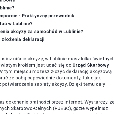
blinie?
imporcie - Praktyczny przewodnik
tać w Lublinie?
enia akcyzy za samochód w Lublinie?
złożenia deklaracji
sisz uiścić akcyzę, w Lublinie masz kilka świetnyc
zywistym krokiem jest udać się do
Urzęd Skarbowy
 2. W tym miejscu możesz złożyć deklarację akcyzową
abrać ze sobą odpowiednie dokumenty, takie jak
potwierdzenie zapłaty akcyzy. Dzięki temu cały
.
raz dokonanie płatności przez internet. Wystarczy, ż
cznych Skarbowo-Celnych (PUESC), gdzie wypełnisz