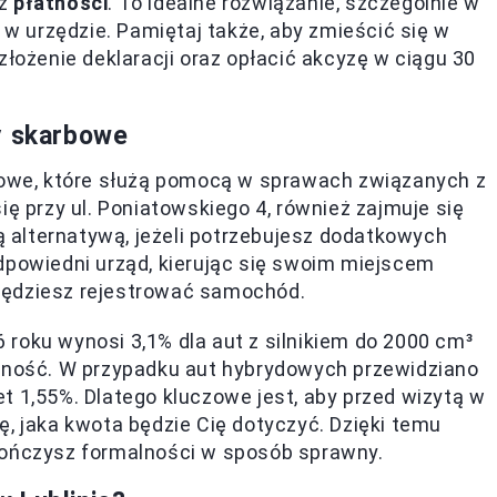
sz
płatności
. To idealne rozwiązanie, szczególnie w
ę w urzędzie. Pamiętaj także, aby zmieścić się w
złożenie deklaracji oraz opłacić akcyzę w ciągu 30
y skarbowe
rbowe, które służą pomocą w sprawach związanych z
ię przy ul. Poniatowskiego 4, również zajmuje się
alternatywą, jeżeli potrzebujesz dodatkowych
dpowiedni urząd, kierując się swoim miejscem
będziesz rejestrować samochód.
roku wynosi 3,1% dla aut z silnikiem do 2000 cm³
emność. W przypadku aut hybrydowych przewidziano
t 1,55%. Dlatego kluczowe jest, aby przed wizytą w
ę, jaka kwota będzie Cię dotyczyć. Dzięki temu
kończysz formalności w sposób sprawny.