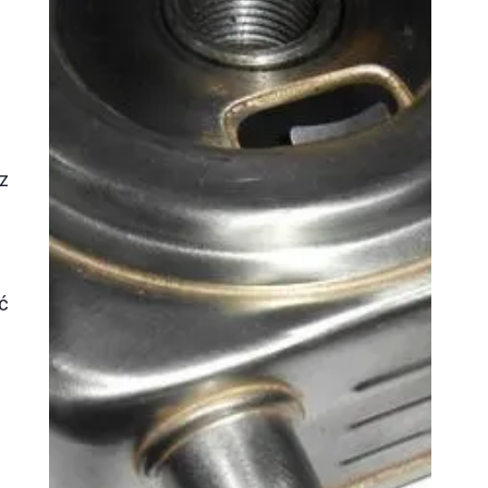
sz
W
ć
ą