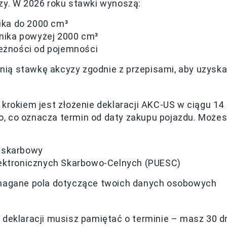
zy. W 2026 roku stawki wynoszą:
ika do 2000 cm³
nika powyżej 2000 cm³
ależności od pojemności
ią stawkę akcyzy zgodnie z przepisami, aby uzysk
 krokiem jest złożenie deklaracji AKC-US w ciągu 14
, co oznacza termin od daty zakupu pojazdu. Może
d skarbowy
Elektronicznych Skarbowo-Celnych (PUESC)
ymagane pola dotyczące twoich danych osobowych
u deklaracji musisz pamiętać o terminie – masz 30 d