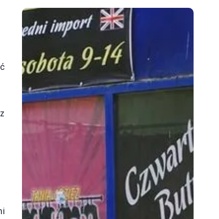
ać
sz
ni