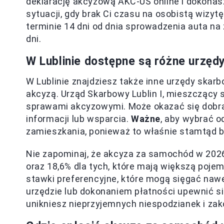
deklarację akcyzową AKC-US online i dokona
sytuacji, gdy brak Ci czasu na osobistą wizyt
terminie 14 dni od dnia sprowadzenia auta na 
dni.
W Lublinie dostępne są różne urzęd
W Lublinie znajdziesz także inne urzędy ska
akcyzą. Urząd Skarbowy Lublin I, mieszczący s
sprawami akcyzowymi. Może okazać się dobrą 
informacji lub wsparcia.
Ważne
, aby wybrać o
zamieszkania, ponieważ to właśnie stamtąd 
Nie zapominaj, że akcyza za samochód w 2026 
oraz 18,6% dla tych, które mają większą poj
stawki preferencyjne, które mogą sięgać nawe
urzędzie lub dokonaniem płatności upewnić si
unikniesz nieprzyjemnych niespodzianek i za